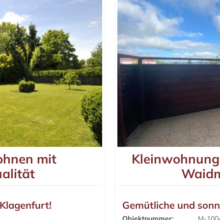
ohnen mit
Kleinwohnung 
alität
Waidm
 Klagenfurt!
Gemütliche und sonn
Objektnummer:
M-100