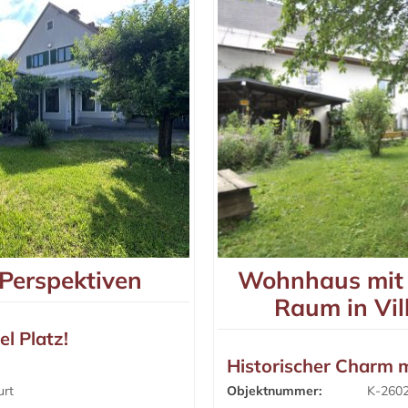
 Perspektiven
Wohnhaus mit 
Raum in Vi
l Platz!
Historischer Charm m
urt
Objektnummer:
K-260