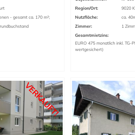
urt
Region/Ort:
9020 K
nen - gesamt ca. 170 m²;
Nutzfläche:
ca. 40
Grundbuchstand
Zimmer:
1 Zim
Gesamtmietzins:
EURO 475 monatlich inkl. TG-Pl
wertgesichert)
VERKAUFT!