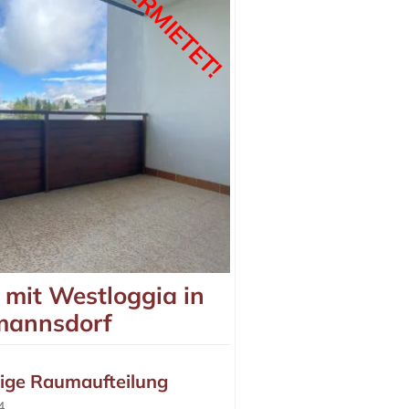
VERMIETET!
mit Westloggia in
annsdorf
ige Raumaufteilung
4