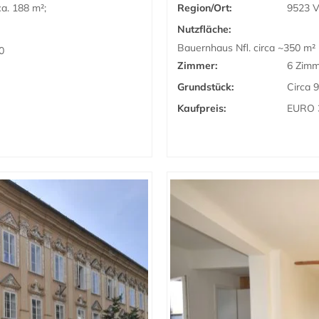
a. 188 m²;
Region/Ort:
9523 V
Nutzfläche:
Bauernhaus Nfl. circa ~350 m²
0
Zimmer:
6 Zimm
Grundstück:
Circa 
Kaufpreis:
EURO 3