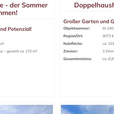
le - der Sommer
Doppelhaushä
mmen!
Großer Garten und 
und Potenzial!
Objektnummer:
M-240
Region/Ort:
9073 Kl
urt
Nutzfläche:
ca. 10
e - gesamt ca. 170 m²;
Zimmer:
3 Zim
Gesamtmietzins:
ca. EU