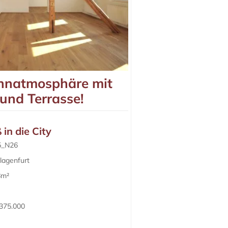
ohnatmosphäre mit
 und Terrasse!
in die City
5_N26
lagenfurt
8m²
375.000