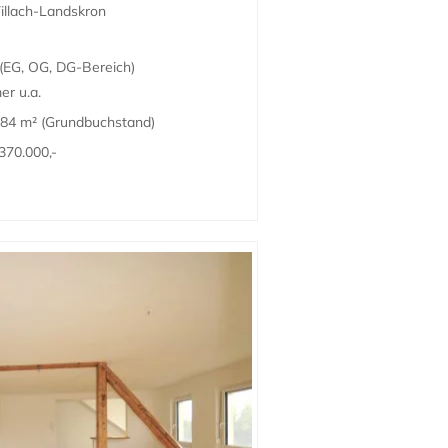
illach-Landskron
 (EG, OG, DG-Bereich)
er u.a.
984 m² (Grundbuchstand)
70.000,-