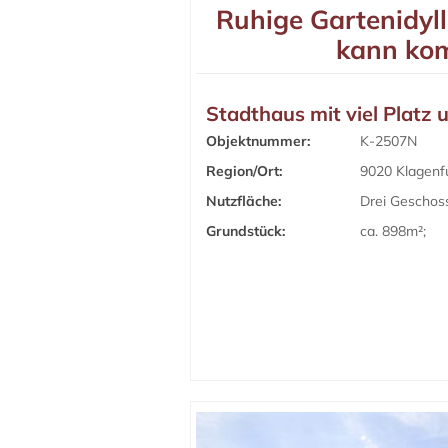
Ruhige Gartenidyl
kann ko
Stadthaus mit viel Platz 
Objektnummer:
K-2507N
Region/Ort:
9020 Klagenf
Nutzfläche:
Drei Geschoss
Grundstück:
ca. 898m²;