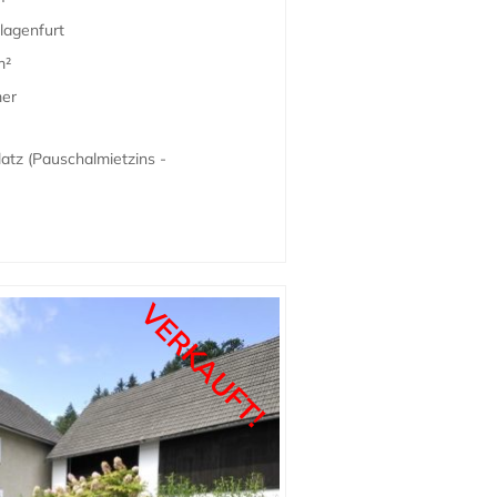
lagenfurt
m²
mer
atz (Pauschalmietzins -
VERKAUFT!