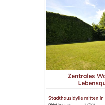
Zentrales W
Lebensqu
Stadthausidylle mitten in
Objektnummer:
K-2507