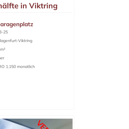
lfte in Viktring
Garagenplatz
3-25
agenfurt-Viktring
3m²
mer
RO 1.150 monatlich