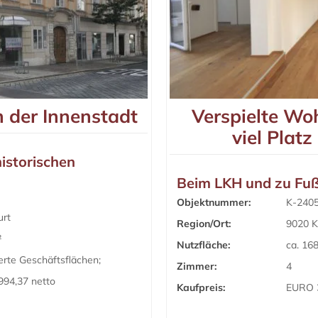
n der Innenstadt
Verspielte W
viel Platz
istorischen
Beim LKH und zu Fuß 
Objektnummer:
K-240
urt
Region/Ort:
9020 K
²
Nutzfläche:
ca. 16
erte Geschäftsflächen;
Zimmer:
4
994,37 netto
Kaufpreis:
EURO 