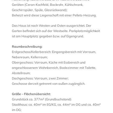
Geräten (Ceran-Kochfeld, Backrohr, Kühlschrank,
Geschirrspüler, Spüle, Glasrückwand);
Beheizt wird diese Liegenschaft mit einer Pellets-Heizung.
Das Haus ist nach Westen und Osten ausgerichtet. Der
Garten befindet sich auf der Westseite. Parkplatzmöglichkeit
ist am Hauptplatz gegeben bzw. auf Eigengrund.
Raumbeschreibung:
Erdgeschoss/Kellerbereich: Eingangsbereich mit Vorraum,
Nebenraum, Kellerraum;
Obergeschoss: Vorraum, Küche mit Essbereich und
angeschlossenem Wohnbereich, Badezimmer mit Toilette,
Abstellraum;
Dachgeschoss: Vorraum, zwei Zimmer;
Geschosse derzeit getrennt von außen zugänglich.
Größe –
Flächenübersicht:
Grundstück ca. 377m² (Grundbuchstand)
Stadthaus: ca. 40m² im EG/KG, ca. 44m² im OG und ca. 40m²
im DG;