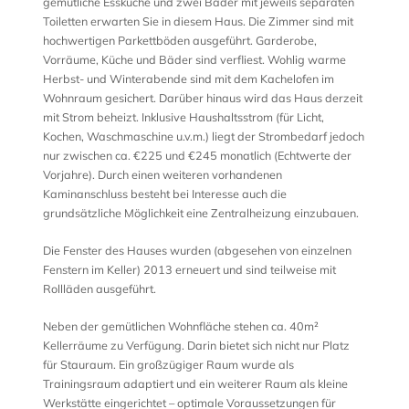
gemütliche Essküche und zwei Bäder mit jeweils separaten
Toiletten erwarten Sie in diesem Haus. Die Zimmer sind mit
hochwertigen Parkettböden ausgeführt. Garderobe,
Vorräume, Küche und Bäder sind verfliest. Wohlig warme
Herbst- und Winterabende sind mit dem Kachelofen im
Wohnraum gesichert. Darüber hinaus wird das Haus derzeit
mit Strom beheizt. Inklusive Haushaltsstrom (für Licht,
Kochen, Waschmaschine u.v.m.) liegt der Strombedarf jedoch
nur zwischen ca. €225 und €245 monatlich (Echtwerte der
Vorjahre). Durch einen weiteren vorhandenen
Kaminanschluss besteht bei Interesse auch die
grundsätzliche Möglichkeit eine Zentralheizung einzubauen.
Die Fenster des Hauses wurden (abgesehen von einzelnen
Fenstern im Keller) 2013 erneuert und sind teilweise mit
Rollläden ausgeführt.
Neben der gemütlichen Wohnfläche stehen ca. 40m²
Kellerräume zu Verfügung. Darin bietet sich nicht nur Platz
für Stauraum. Ein großzügiger Raum wurde als
Trainingsraum adaptiert und ein weiterer Raum als kleine
Werkstätte eingerichtet – optimale Voraussetzungen für