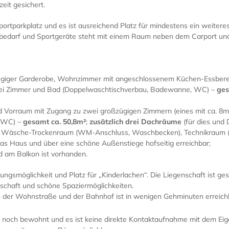
eit gesichert.
rtparkplatz und es ist ausreichend Platz für mindestens ein weitere
bedarf und Sportgeräte steht mit einem Raum neben dem Carport und 
ügiger Garderobe, Wohnzimmer mit angeschlossenem Küchen-Essbereich
wei Zimmer und Bad (Doppelwaschtischverbau, Badewanne, WC) –
ges
d Vorraum mit Zugang zu zwei großzügigen Zimmern (eines mit ca. 8
, WC) –
gesamt ca. 50,8m²
;
zusätzlich drei Dachräume
(für dies und 
 Wäsche-Trockenraum (WM-Anschluss, Waschbecken), Technikraum (H
das Haus und über eine schöne Außenstiege hofseitig erreichbar;
d am Balkon ist vorhanden.
ungsmöglichkeit und Platz für „Kinderlachen“. Die Liegenschaft ist ge
rschaft und schöne Spaziermöglichkeiten.
 an der Wohnstraße und der Bahnhof ist in wenigen Gehminuten erreich
st noch bewohnt und es ist keine direkte Kontaktaufnahme mit dem Ei