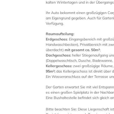
kalten Wintertagen und in der Übergangsz
Ihr Auto bekommt einen großzügigen Carpo
am Eigengrund gegeben. Auch für Garten
Verfügung.
Raumaufteilung:
Erdgeschoss
: Eingangsbereich mit großz
Handwaschbecken), Privatbereich mit z
überdacht)
mit gesamt ca. 50m²
;
Dachgeschoss:
heller Stiegenaufgang un
(Doppelwaschtisch, Dusche, Badewanne
Kellergeschoss:
zwei großzügige Räume,
95m²;
das Kellergeschoss ist direkt über 
Ein Wasseranschluss auf der Terrasse un
Der Garten erwartet Sie mit viel Entspann
es einen großen Spielplatz in der Nachba
Eine Bushaltestelle befindet sich gleich
Bitte beachten Sie: Diese Liegenschaft i