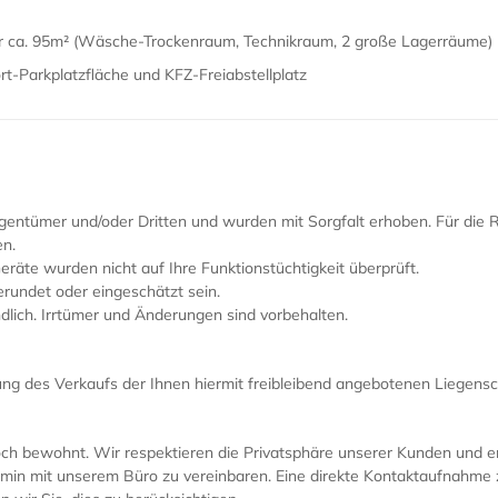
er ca. 95m² (Wäsche-Trockenraum, Technikraum, 2 große Lagerräume)
t-Parkplatzfläche und KFZ-Freiabstellplatz
tümer und/oder Dritten und wurden mit Sorgfalt erhoben. Für die Ric
n.
räte wurden nicht auf Ihre Funktionstüchtigkeit überprüft.
undet oder eingeschätzt sein.
dlich. Irrtümer und Änderungen sind vorbehalten.
ung des Verkaufs der Ihnen hiermit freibleibend angebotenen Liegensc
och bewohnt. Wir respektieren die Privatsphäre unserer Kunden und er
rmin mit unserem Büro zu vereinbaren. Eine direkte Kontaktaufnahme 