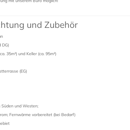
rung mit unserem Büro möglich!
ichtung und Zubehör
an
d DG)
ca. 35m²) und Keller (ca. 95m²)
tterrasse (EG)
g Süden und Westen;
rom; Fernwärme vorbereitet (bei Bedarf)
ebiet