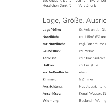
Besichtigung ist nur nach Terminvereinba
Herzlichen Dank für Ihr Verständnis.
Lage, Größe, Ausr
Lage/Nähe:
St. Veit an der Gl
Nutzfläche:
ca. 145m² (EG un
zur Nutzfläche:
zzgl. Dachräume (
Grundstück:
ca. 799m²
Terrasse:
ca. 50m² Süd-Wes
Balkon:
ca. 8m² (DG)
zur Außenfläche:
eben
Zimmer:
5 Zimmer
Ausrichtung:
Hauptausrichtun
Anschlüsse:
Kanal, Wasser, St
Widmung:
Bauland – Wohng