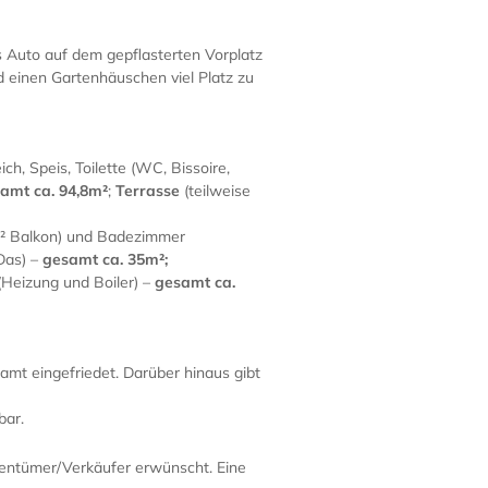
s Auto auf dem gepflasterten Vorplatz
einen Gartenhäuschen viel Platz zu
, Speis, Toilette (WC, Bissoire,
amt ca. 94,8m²
;
Terrasse
(teilweise
m² Balkon) und Badezimmer
Das) –
gesamt ca. 35m²;
eizung und Boiler) –
gesamt ca.
samt eingefriedet. Darüber hinaus gibt
bar.
gentümer/Verkäufer erwünscht. Eine