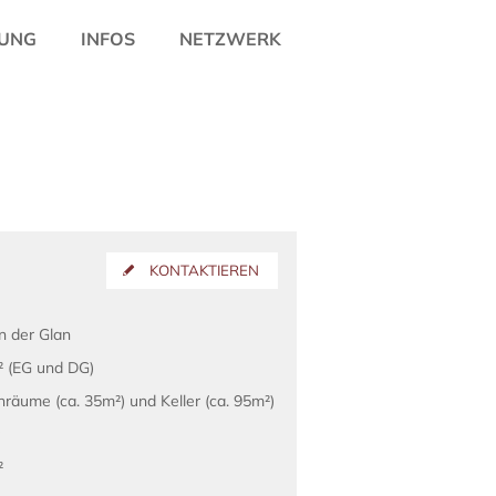
UNG
INFOS
NETZWERK
KONTAKTIEREN
an der Glan
² (EG und DG)
hräume (ca. 35m²) und Keller (ca. 95m²)
²