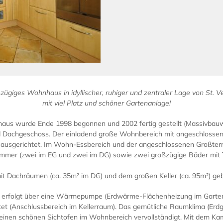
zügiges Wohnhaus in idyllischer, ruhiger und zentraler Lage von St. Ve
mit viel Platz und schöner Gartenanlage!
aus wurde Ende 1998 begonnen und 2002 fertig gestellt (Massivbauw
nd Dachgeschoss. Der einladend große Wohnbereich mit angeschlosse
ausgerichtet. Im Wohn-Essbereich und der angeschlossenen Großterr
mmer (zwei im EG und zwei im DG) sowie zwei großzügige Bäder mit To
it Dachräumen (ca. 35m² im DG) und dem großen Keller (ca. 95m²) ge
rfolgt über eine Wärmepumpe (Erdwärme-Flächenheizung im Garten).
tet (Anschlussbereich im Kellerraum). Das gemütliche Raumklima (E
nen schönen Sichtofen im Wohnbereich vervollständigt. Mit dem Kam